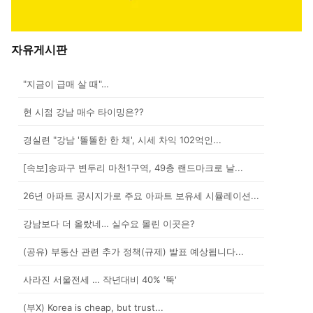
자유게시판
"지금이 급매 살 때"…
현 시점 강남 매수 타이밍은??
경실련 "강남 '똘똘한 한 채', 시세 차익 102억인...
[속보]송파구 변두리 마천1구역, 49층 랜드마크로 날...
26년 아파트 공시지가로 주요 아파트 보유세 시뮬레이션...
강남보다 더 올랐네… 실수요 몰린 이곳은?
(공유) 부동산 관련 추가 정책(규제) 발표 예상됩니다...
사라진 서울전세 … 작년대비 40% '뚝'
(부X) Korea is cheap, but trust...