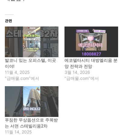
관련
발코니 있는 오피스텔, 이곳
에코델타시티 대방엘리움 분
이야!
양 전략과 전망
11월 4, 2025
3월 14, 2026
"급매물.com"에서
"급매물.com"에서
푸짐한 무상옵션으로 주목받
는 서면 스테빌리움2차
11월 14, 2025