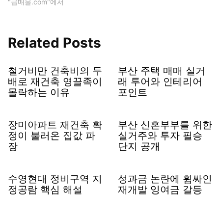
"급매물.com"에서
Related Posts
철거비만 건축비의 두
부산 주택 매매 실거
배로 재건축 영끌족이
래 투어와 인테리어
몰락하는 이유
포인트
장미아파트 재건축 확
부산 신혼부부를 위한
정이 불러온 집값 파
실거주와 투자 필승
장
단지 공개
수영현대 정비구역 지
성과금 논란에 휩싸인
정공람 핵심 해설
재개발 잉여금 갈등