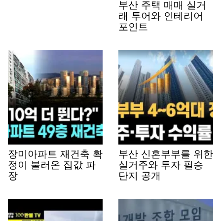
부산 주택 매매 실거
래 투어와 인테리어
포인트
장미아파트 재건축 확
부산 신혼부부를 위한
정이 불러온 집값 파
실거주와 투자 필승
장
단지 공개