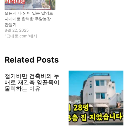
모든게 다 되어 있는 밀양토
지매매로 완벽한 주말농장
만들기
8월 22, 2025
"급매물.com"에서
Related Posts
철거비만 건축비의 두
배로 재건축 영끌족이
몰락하는 이유