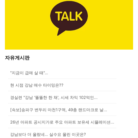
자유게시판
"지금이 급매 살 때"…
현 시점 강남 매수 타이밍은??
경실련 "강남 '똘똘한 한 채', 시세 차익 102억인...
[속보]송파구 변두리 마천1구역, 49층 랜드마크로 날...
26년 아파트 공시지가로 주요 아파트 보유세 시뮬레이션...
강남보다 더 올랐네… 실수요 몰린 이곳은?