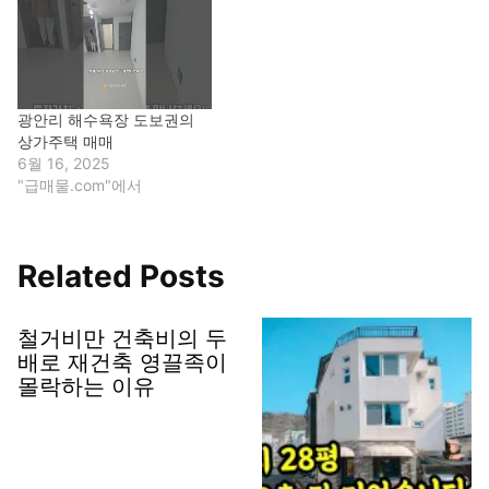
광안리 해수욕장 도보권의
상가주택 매매
6월 16, 2025
"급매물.com"에서
Related Posts
철거비만 건축비의 두
배로 재건축 영끌족이
몰락하는 이유