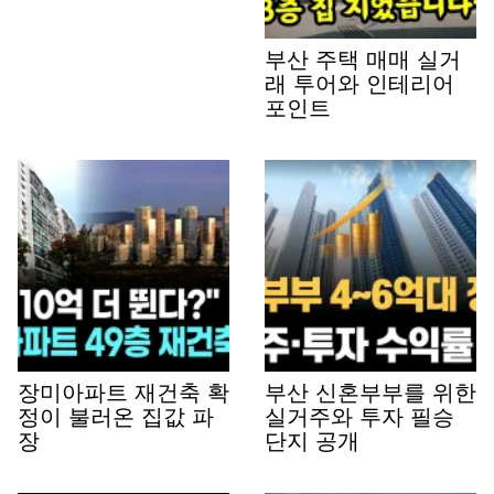
부산 주택 매매 실거
래 투어와 인테리어
포인트
장미아파트 재건축 확
부산 신혼부부를 위한
정이 불러온 집값 파
실거주와 투자 필승
장
단지 공개