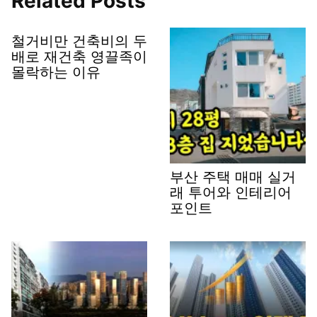
Related Posts
철거비만 건축비의 두
배로 재건축 영끌족이
몰락하는 이유
부산 주택 매매 실거
래 투어와 인테리어
포인트