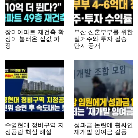
장미아파트 재건축 확
부산 신혼부부를 위한
정이 불러온 집값 파
실거주와 투자 필승
장
단지 공개
수영현대 정비구역 지
성과금 논란에 휩싸인
정공람 핵심 해설
재개발 잉여금 갈등