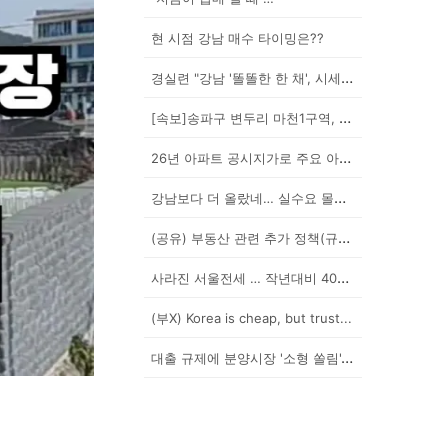
현 시점 강남 매수 타이밍은??
경실련 "강남 '똘똘한 한 채', 시세 차익 102억인...
[속보]송파구 변두리 마천1구역, 49층 랜드마크로 날...
26년 아파트 공시지가로 주요 아파트 보유세 시뮬레이션...
강남보다 더 올랐네… 실수요 몰린 이곳은?
(공유) 부동산 관련 추가 정책(규제) 발표 예상됩니다...
사라진 서울전세 … 작년대비 40% '뚝'
(부X) Korea is cheap, but trust...
대출 규제에 분양시장 '소형 쏠림'…20평 이하 경쟁률...