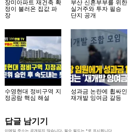
장미아파트 재건축 확
부산 신혼부부를 위한
정이 불러온 집값 파
실거주와 투자 필승
장
단지 공개
수영현대 정비구역 지
성과금 논란에 휩싸인
정공람 핵심 해설
재개발 잉여금 갈등
답글 남기기
이메일 주소는 공개되지 않습니다.
필수 필드는
*
로 표시됩니다