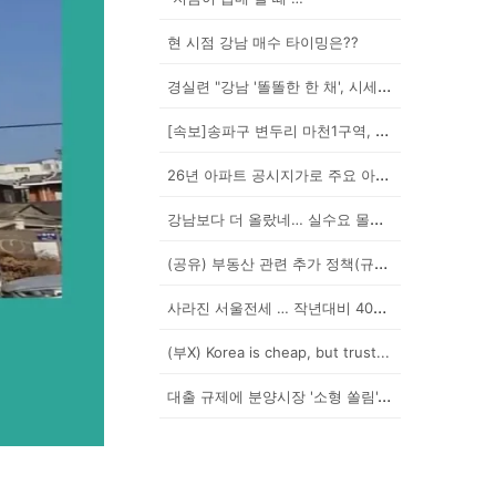
현 시점 강남 매수 타이밍은??
경실련 "강남 '똘똘한 한 채', 시세 차익 102억인...
[속보]송파구 변두리 마천1구역, 49층 랜드마크로 날...
26년 아파트 공시지가로 주요 아파트 보유세 시뮬레이션...
강남보다 더 올랐네… 실수요 몰린 이곳은?
(공유) 부동산 관련 추가 정책(규제) 발표 예상됩니다...
사라진 서울전세 … 작년대비 40% '뚝'
(부X) Korea is cheap, but trust...
대출 규제에 분양시장 '소형 쏠림'…20평 이하 경쟁률...