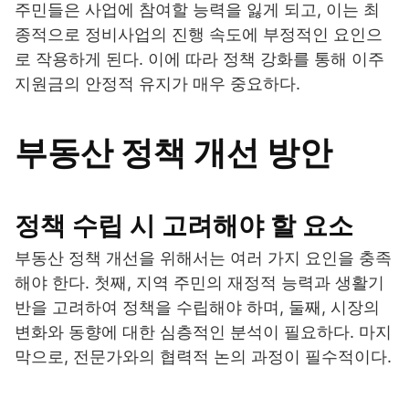
주민들은 사업에 참여할 능력을 잃게 되고, 이는 최
종적으로 정비사업의 진행 속도에 부정적인 요인으
로 작용하게 된다. 이에 따라 정책 강화를 통해 이주
지원금의 안정적 유지가 매우 중요하다.
부동산 정책 개선 방안
정책 수립 시 고려해야 할 요소
부동산 정책 개선을 위해서는 여러 가지 요인을 충족
해야 한다. 첫째, 지역 주민의 재정적 능력과 생활기
반을 고려하여 정책을 수립해야 하며, 둘째, 시장의
변화와 동향에 대한 심층적인 분석이 필요하다. 마지
막으로, 전문가와의 협력적 논의 과정이 필수적이다.