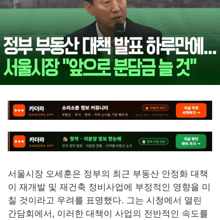
서울시장 오세훈은 정부의 최근 부동산 안정화 대책
이 재개발 및 재건축 정비사업에 부정적인 영향을 미
칠 것이라고 우려를 표명했다. 그는 시청에서 열린
간담회에서, 이러한 대책이 사업의 전반적인 속도를