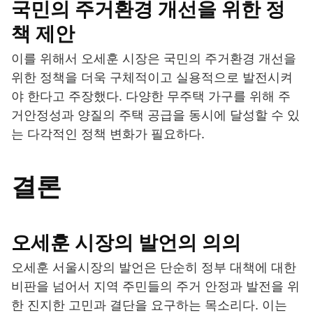
국민의 주거환경 개선을 위한 정
책 제안
이를 위해서 오세훈 시장은 국민의 주거환경 개선을
위한 정책을 더욱 구체적이고 실용적으로 발전시켜
야 한다고 주장했다. 다양한 무주택 가구를 위해 주
거안정성과 양질의 주택 공급을 동시에 달성할 수 있
는 다각적인 정책 변화가 필요하다.
결론
오세훈 시장의 발언의 의의
오세훈 서울시장의 발언은 단순히 정부 대책에 대한
비판을 넘어서 지역 주민들의 주거 안정과 발전을 위
한 진지한 고민과 결단을 요구하는 목소리다. 이는