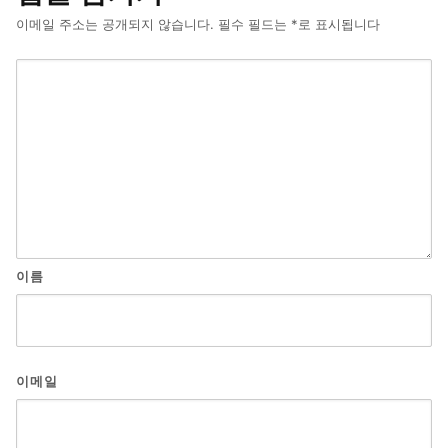
이메일 주소는 공개되지 않습니다.
필수 필드는
*
로 표시됩니다
이름
이메일