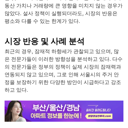
동산 가치나 거래량에 큰 영향을 미치지 않는 경우가
많았다. 설사 정책이 실행되더라도, 시장의 반응은
평소와 다를 수 있는 한계가 있다.
시장 반응 및 사례 분석
최근의 경우, 잠재적 하향세가 관찰되고 있으며, 많
은 전문가들이 이러한 방향성을 분석하고 있다. 다수
의 전문가들은 정부의 정책이 실제 시장의 잠재력과
연동되지 않고 있으며, 그로 인해 서울시의 주거 안
정을 보장하기 위한 다양한 방안이 시급하다고 강조
하고 있다.