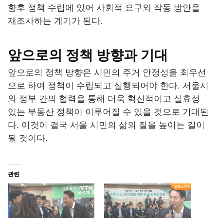
향후 정책 수립에 있어 사회적 요구와 작동 방안을
재조사하는 계기가 된다.
앞으로의 정책 방향과 기대
앞으로의 정책 방향은 시민의 주거 안정성을 최우선
으로 하여 정책이 수립되고 실행되어야 한다. 서울시
와 정부 간의 협력을 통해 더욱 혁신적이고 실효성
있는 부동산 정책이 이루어질 수 있을 것으로 기대된
다. 이것이 결국 서울 시민의 삶의 질을 높이는 길이
될 것이다.
관련