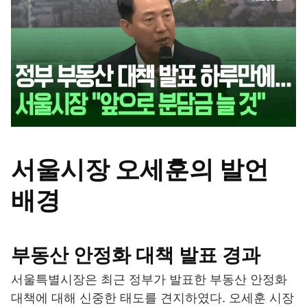
서울시장 오세훈의 발언
배경
부동산 안정화 대책 발표 경과
서울특별시장은 최근 정부가 발표한 부동산 안정화
대책에 대해 신중한 태도를 견지하였다. 오세훈 시장