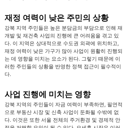
재정 여력이 낮은 주민의 상황
강북 지역 주민들은 높은 분담금의 부담으로 인해 재
개발 및 재건축 사업의 진행에 큰 어려움을 겪고 있
다. 이 지역은 상대적으로 수도권 외곽에 위치하고,
재정 여력이 낮은 가구가 많아 사업이 원활히 진행되
는 데 영향을 미치는 요소가 된다. 그렇기 때문에 이
러한 주민들의 상황을 반영한 정책 접근이 필수적이
다.
사업 진행에 미치는 영향
강북 지역의 주민들이 자금 여력이 부족하면, 필연적
으로 부동산 시장 및 신축 사업이 둔화될 수밖에 없
다. 이것은 또한 서울 전체의 주거환경 및 경제적 안
정을 저해할 요인이 될 수 있다. 오세훈 시장은 이러