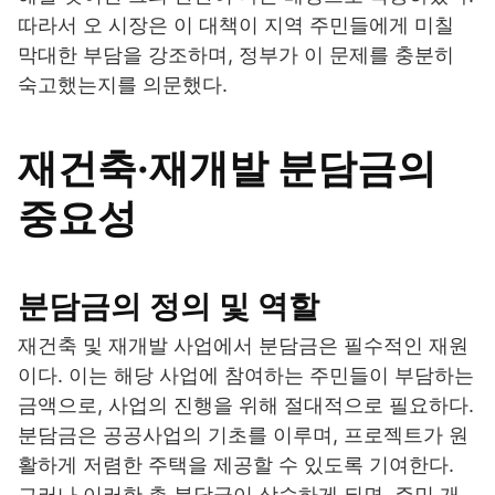
따라서 오 시장은 이 대책이 지역 주민들에게 미칠
막대한 부담을 강조하며, 정부가 이 문제를 충분히
숙고했는지를 의문했다.
재건축·재개발 분담금의
중요성
분담금의 정의 및 역할
재건축 및 재개발 사업에서 분담금은 필수적인 재원
이다. 이는 해당 사업에 참여하는 주민들이 부담하는
금액으로, 사업의 진행을 위해 절대적으로 필요하다.
분담금은 공공사업의 기초를 이루며, 프로젝트가 원
활하게 저렴한 주택을 제공할 수 있도록 기여한다.
그러나 이러한 총 분담금이 상승하게 되면, 주민 개