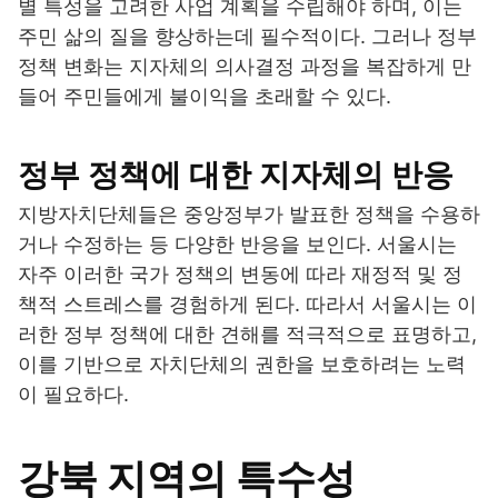
별 특성을 고려한 사업 계획을 수립해야 하며, 이는
주민 삶의 질을 향상하는데 필수적이다. 그러나 정부
정책 변화는 지자체의 의사결정 과정을 복잡하게 만
들어 주민들에게 불이익을 초래할 수 있다.
정부 정책에 대한 지자체의 반응
지방자치단체들은 중앙정부가 발표한 정책을 수용하
거나 수정하는 등 다양한 반응을 보인다. 서울시는
자주 이러한 국가 정책의 변동에 따라 재정적 및 정
책적 스트레스를 경험하게 된다. 따라서 서울시는 이
러한 정부 정책에 대한 견해를 적극적으로 표명하고,
이를 기반으로 자치단체의 권한을 보호하려는 노력
이 필요하다.
강북 지역의 특수성