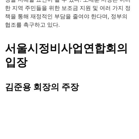
한 지역 주민들을 위한 보조금 지원 및 여러 가지 정
책을 통해 재정적인 부담을 줄여야 한다며, 정부의
협조를 촉구하고 있다.
서울시정비사업연합회의
입장
김준용 회장의 주장