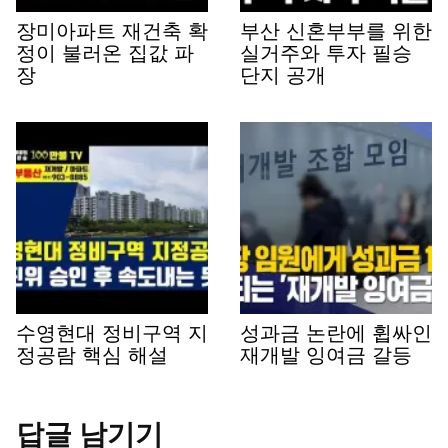
장미아파트 재건축 확
부산 신혼부부를 위한
정이 불러온 집값 파
실거주와 투자 필승
장
단지 공개
수영현대 정비구역 지
성과금 논란에 휩싸인
정공람 핵심 해설
재개발 잉여금 갈등
답글 남기기