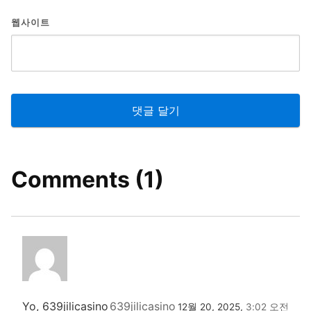
웹사이트
Comments (1)
Yo, 639jilicasino
639jilicasino
12월 20, 2025,
3:02 오전