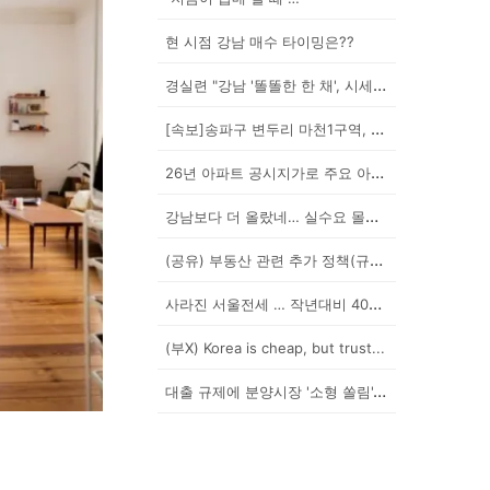
현 시점 강남 매수 타이밍은??
경실련 "강남 '똘똘한 한 채', 시세 차익 102억인...
[속보]송파구 변두리 마천1구역, 49층 랜드마크로 날...
26년 아파트 공시지가로 주요 아파트 보유세 시뮬레이션...
강남보다 더 올랐네… 실수요 몰린 이곳은?
(공유) 부동산 관련 추가 정책(규제) 발표 예상됩니다...
사라진 서울전세 … 작년대비 40% '뚝'
(부X) Korea is cheap, but trust...
대출 규제에 분양시장 '소형 쏠림'…20평 이하 경쟁률...