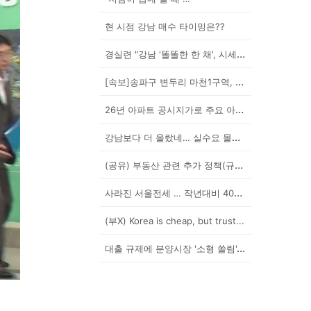
현 시점 강남 매수 타이밍은??
경실련 "강남 '똘똘한 한 채', 시세 차익 102억인...
[속보]송파구 변두리 마천1구역, 49층 랜드마크로 날...
26년 아파트 공시지가로 주요 아파트 보유세 시뮬레이션...
강남보다 더 올랐네… 실수요 몰린 이곳은?
(공유) 부동산 관련 추가 정책(규제) 발표 예상됩니다...
사라진 서울전세 … 작년대비 40% '뚝'
(부X) Korea is cheap, but trust...
대출 규제에 분양시장 '소형 쏠림'…20평 이하 경쟁률...