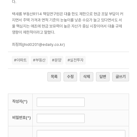
다.
백새롬 부동산R114 책임연구원은 대출 한도 제한으로 현금 조달 부담이 커
지면서 주택 가격과 면적 기준의 눈높이를 낮춘 수요가 늘고 있다면서도 서
울 핵심지는 애초에 현금 보유력이 높은 자산가 중심 시장이어서 대출 규제
영향이 제한적이라고 말했다.
최정희(jhid0201@edaily.co.kr)
#아파트
#부동산
#분양
#실전투자
목록
수정
삭제
답변
글쓰기
작성자(*)
비밀번호(*)