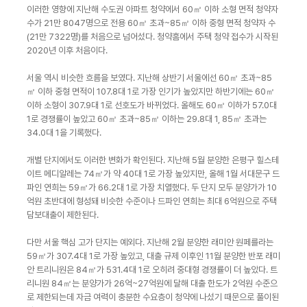
이러한 영향에 지난해 수도권 아파트 청약에서 60㎡ 이하 소형 면적 청약자
수가 21만 8047명으로 전용 60㎡ 초과~85㎡ 이하 중형 면적 청약자 수
(21만 7322명)를 처음으로 넘어섰다. 청약홈에서 주택 청약 접수가 시작된
2020년 이후 처음이다.
서울 역시 비슷한 흐름을 보였다. 지난해 상반기 서울에선 60㎡ 초과~85
㎡ 이하 중형 면적이 107.8대 1로 가장 인기가 높았지만 하반기에는 60㎡
이하 소형이 307.9대 1로 선호도가 바뀌었다. 올해도 60㎡ 이하가 57.0대
1로 경쟁률이 높았고 60㎡ 초과~85㎡ 이하는 29.8대 1, 85㎡ 초과는
34.0대 1을 기록했다.
개별 단지에서도 이러한 변화가 확인된다. 지난해 5월 분양한 은평구 힐스테
이트 메디알레는 74㎡가 약 40대 1로 가장 높았지만, 올해 1월 서대문구 드
파인 연희는 59㎡가 66.2대 1로 가장 치열했다. 두 단지 모두 분양가가 10
억원 초반대에 형성돼 비슷한 수준이나 드파인 연희는 최대 6억원으로 주택
담보대출이 제한된다.
다만 서울 핵심 고가 단지는 예외다. 지난해 2월 분양한 래미안 원페를라는
59㎡가 307.4대 1로 가장 높았고, 대출 규제 이후인 11월 분양한 반포 래미
안 트리니원은 84㎡가 531.4대 1로 오히려 중대형 경쟁률이 더 높았다. 트
리니원 84㎡는 분양가가 26억~27억원에 달해 대출 한도가 2억원 수준으
로 제한되는데 자금 여력이 충분한 수요층이 청약에 나섰기 때문으로 풀이된