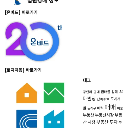
[온비드] 바로가기
[토지이음] 바로가기
태그
꼬
급매물
김해
광안리
급매
마빌딩
도시개
단독주택
매매
발
매력
동래구
매물
부동산
부동산시장
부동
부동산 투자
산 시장
부