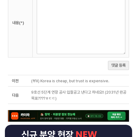
내용(*)
댓글 등록
이전
(부X) Korea is cheap, but trust is expensive.
9호선 5단계 연장 공사 입찰공고 낸다고 하네요!! (2031년 완공
다음
목표????ㅎㄷㄷ)
NEW
신규 분양 현장