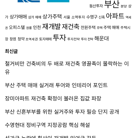
부산
동산투자
상
분양
아파트
상가주택
상가매매
수영구
가
서울
소액투자
상가 매매
신축
역세
재개발
재건축
오피스텔
인천
전원주택
주택 매매
주택시
권
원룸
주택
투자
해운대
장
창원
청약
초역세권
토지매매
투자전략
투자 전략
최신글
철거비만 건축비의 두 배로 재건축 영끌족이 몰락하는 이
유
부산 주택 매매 실거래 투어와 인테리어 포인트
장미아파트 재건축 확정이 불러온 집값 파장
부산 신혼부부를 위한 실거주와 투자 필승 단지 공개
수영현대 정비구역 지정공람 핵심 해설