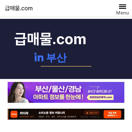
급매물.com
Menu
자유게시판
급매물.com
in 부산