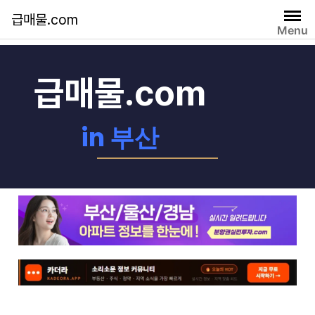
급매물.com
Menu
자유게시판
급매물.com
in 부산