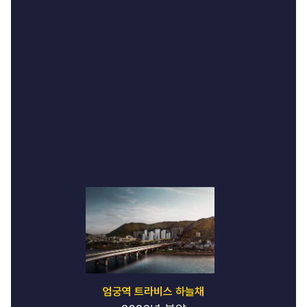
엄궁역 트라비스 하늘채