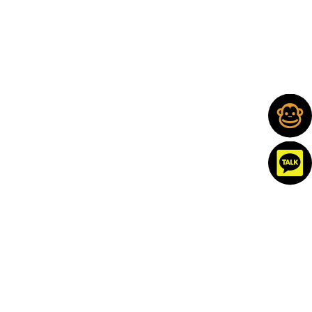
분양 예
부산 상
부산테넌
스카이엘
나 부산
정 현장
가주택
바움294
대연
매매
에코델타
해운대
이편한세
시티 아
더파크
중동 아
부산 빌
상송도더
테라
비스타동
크로
딩 매매
퍼스트비
원
테넌바움
치
해운대
부산 꼬
힐스테이
디에이치
마빌딩
사하 경
우암해링
트 가야
아센테르
매매
남아너스
턴마레
빌 시그
힐스테이
광안 아
부산 토
아틀리에
니처
트 더퍼
이파크
지 매매
933
스트 상
클라루스
아틀리에
가
부산 임
사하경남
933
래미안
야 매매
아너스빌
해운대
수영더퍼
송도 이
베뉴브