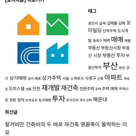
[토지이음] 바로가기
태그
꼬
급매물
김해
광안리
급매
마빌딩
도시개
단독주택
매매
발
매력
동래구
매물
부동산
부동산시장
부동
부동산 투자
산 시장
부
부산
동산투자
상
분양
아파트
상가주택
상가매매
수영구
가
서울
소액투자
상가 매매
신축
역세
재개발
재건축
오피스텔
인천
전원주택
주택 매매
주택시
권
원룸
주택
투자
해운대
장
창원
청약
초역세권
토지매매
투자전략
투자 전략
최신글
철거비만 건축비의 두 배로 재건축 영끌족이 몰락하는 이
유