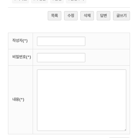
목록
수정
삭제
답변
글쓰기
작성자(*)
비밀번호(*)
내용(*)