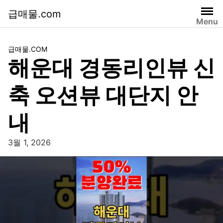
급매물.com
Menu
급매물.COM
해운대 경동리인뷰 신
축 오션뷰 대단지 안
내
3월 1, 2026