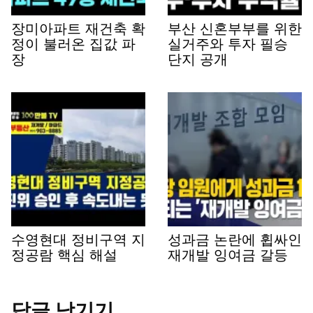
장미아파트 재건축 확
부산 신혼부부를 위한
정이 불러온 집값 파
실거주와 투자 필승
장
단지 공개
수영현대 정비구역 지
성과금 논란에 휩싸인
정공람 핵심 해설
재개발 잉여금 갈등
답글 남기기