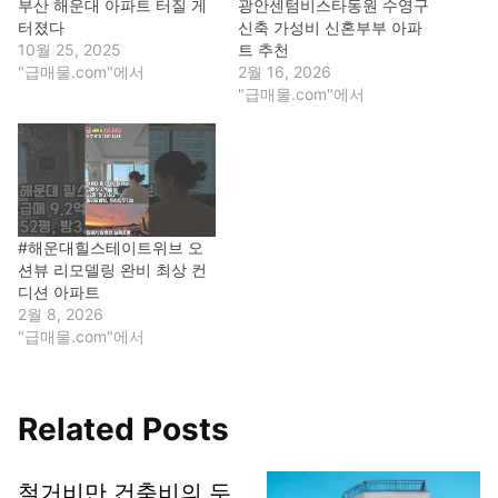
부산 해운대 아파트 터질 게
광안센텀비스타동원 수영구
터졌다
신축 가성비 신혼부부 아파
10월 25, 2025
트 추천
"급매물.com"에서
2월 16, 2026
"급매물.com"에서
#해운대힐스테이트위브 오
션뷰 리모델링 완비 최상 컨
디션 아파트
2월 8, 2026
"급매물.com"에서
Related Posts
철거비만 건축비의 두