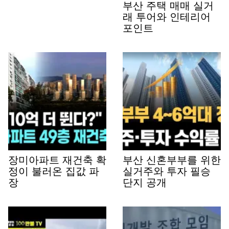
부산 주택 매매 실거
래 투어와 인테리어
포인트
장미아파트 재건축 확
부산 신혼부부를 위한
정이 불러온 집값 파
실거주와 투자 필승
장
단지 공개