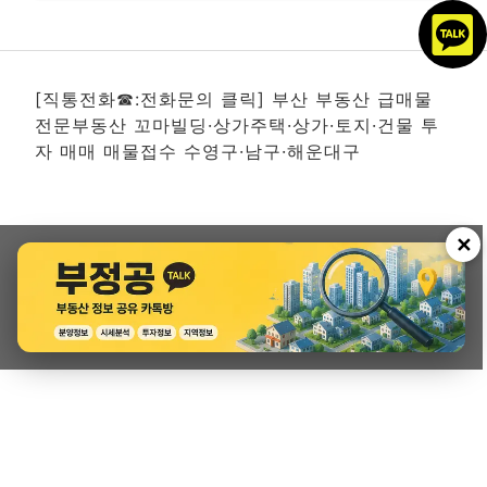
[직통전화☎:전화문의 클릭] 부산 부동산 급매물
전문부동산 꼬마빌딩·상가주택·상가·토지·건물 투
자 매매 매물접수 수영구·남구·해운대구
✕