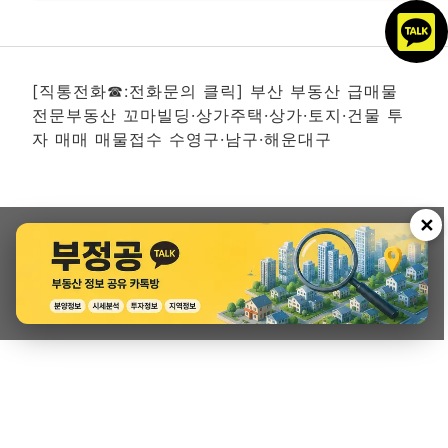
[직통전화☎:전화문의 클릭] 부산 부동산 급매물
전문부동산 꼬마빌딩·상가주택·상가·토지·건물 투
자 매매 매물접수 수영구·남구·해운대구
✕