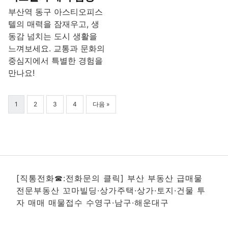
부산역 동구 아스티오피스
텔의 매력을 잠재우고, 생
동감 넘치는 도시 생활을
느껴보세요. 교통과 문화의
중심지에서 특별한 경험을
만나요!
1
2
3
4
다음 »
[직통전화☎:전화문의 클릭] 부산 부동산 급매물
전문부동산 꼬마빌딩·상가주택·상가·토지·건물 투
자 매매 매물접수 수영구·남구·해운대구