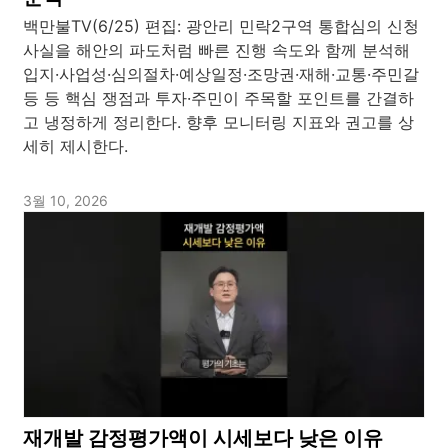
백만불TV(6/25) 편집: 광안리 민락2구역 통합심의 신청
사실을 해안의 파도처럼 빠른 진행 속도와 함께 분석해
입지·사업성·심의절차·예상일정·조망권·재해·교통·주민갈
등 등 핵심 쟁점과 투자·주민이 주목할 포인트를 간결하
고 냉정하게 정리한다. 향후 모니터링 지표와 권고를 상
세히 제시한다.
3월 10, 2026
재개발 감정평가액이 시세보다 낮은 이유