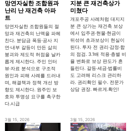
망연자실한 조합원과
지분 큰 재건축상가
난리 난 재건축 아파
미쳤다
트
개포주공 사례처럼 대지지
분 큰 상가는 재건축 보상
망연자실한 조합원들의 절
에서 입주권·현물·현금이
망과 재건축의 난맥을 파헤
뒤섞여 초과보상이 현실이
친다. 분담금 폭등·공사 지
된다. 투자 전 권리·감정·합
연·내부 갈등이 만든 삶의
의 점검. 3.1배 적용·층별 비
붕괴와 제도적 허점을 날카
율 변화로 보상 판도가 흔
롭게 제시한다. 주민 인터
들린다. 갈등·세금·법률비
뷰·자료 분석으로 구조적
도 고려해 리스크 관리하
원인과 피해 사례를 드러내
라. 권리확인 필수. 전문가
며, 해결책과 정책 개선 방
상담 권장. 빠르게.확인!
향도 제시한다. 원주민 보
호와 투명성 요구를 촉구한
다.시급
3월 15, 2026
3월 15, 2026