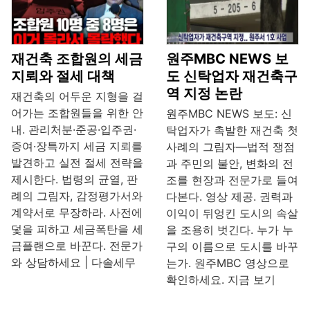
재건축 조합원의 세금
원주MBC NEWS 보
지뢰와 절세 대책
도 신탁업자 재건축구
역 지정 논란
재건축의 어두운 지형을 걸
어가는 조합원들을 위한 안
원주MBC NEWS 보도: 신
내. 관리처분·준공·입주권·
탁업자가 촉발한 재건축 첫
증여·장특까지 세금 지뢰를
사례의 그림자—법적 쟁점
발견하고 실전 절세 전략을
과 주민의 불안, 변화의 전
제시한다. 법령의 균열, 판
조를 현장과 전문가로 들여
례의 그림자, 감정평가서와
다본다. 영상 제공. 권력과
계약서로 무장하라. 사전에
이익이 뒤엉킨 도시의 속살
덫을 피하고 세금폭탄을 세
을 조용히 벗긴다. 누가 누
금플랜으로 바꾼다. 전문가
구의 이름으로 도시를 바꾸
와 상담하세요 | 다솔세무
는가. 원주MBC 영상으로
확인하세요. 지금 보기