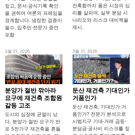
잔혹함까지 품은 시장의 심
짚고, 문서·공식기록 확인
리를 살피며, 실무 분담 시
을 권하며 여론의 프레임을
나리오와 리스크 대비책을
경계합니다. 냉정한 검증이
제시.
필수. 입주민·전문가 증언
포함
3월 21, 2026
3월 21, 2026
분양가 절반 깎아라
둔산 재건축 기대인가
요구에 재건축 조합원
거품인가
갈등 고조
둔산 재건축, 기대인가 거
품인가? 전문가 분석으로
도시의 심장에 균열이 났
시범지구 기대·거래 급등·
다. 분양가 절반 요구가 반
분담금·공사비 리스크를 짚
포 5천가구 재건축을 흔들