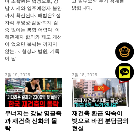
고 실수요와 투기 경계를
며 조합원은 법정으로, 강
밝힙니다.
남 시세와 입주예정자 불안
까지 확산된다. 해법은? 절
차적 투명성·감정·회계 검
증 없이는 봉합 어렵다. 이
해관계자 합의와 제도 개선
이 없으면 불씨는 꺼지지
않는다. 협상과 법원, 기록
이 답
3월 19, 2026
3월 18, 2026
무너지는 강남 영끌족
재건축 환급 약속이
과 재건축 신화의 몰
빚으로 바뀐 분담금의
락
현실