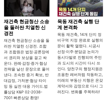
재건축 현금청산 소송
목동 재건축 실행 단
을 둘러싼 치열한 신
계 본격화
경전
목동 재건축, 14개 단지 정
비구역 지정 완료로 실행의
재건축 현금청산 소송을 둘
문이 활짝 열렸다. 시공사
러싼 치열한 신경전. 조합
선정·이주·분담금 논의가
과 조합원은 법정·공론장에
동시다발로 진행되며 주민
서 권리와 보상을 걸고 싸
과 도시의 시간이 다시 쓰
운다. 판례·감정·증거·협상
인다. 양천구의 행정지원은
전략을 날선 문장으로 풀어
조용한 레버처럼 작동하고,
낸다. 조속한 증거 확보, 반
미래의 부동산 지형은 온갖
대감정, 가처분·협상 타이
계약서와 감정으로 다시 그
밍 등 실전 대응 가이드.법
려진다. 변화를 주목하라!
률상담 K&P 02-2038-
7001 빠른상담 환영!