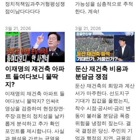
정치적책임과주거형평성쟁
가능성을 심층적으로 추적
점이남다다다다
한다. 계속!
3월 21, 2026
3월 21, 2026
이재명의 재건축 아파
둔산 재건축 비용과
트 들여다보니 물딱
분담금 쟁점
지?
둔산 재건축의 희망과 계산
서가 마주한다. 선도지구
이재명의 재건축 아파트 들
기대가 집값을 올렸는지,
여다보니 물딱지? 인싸it
착수 시점·공사비·금리 변
영상을 검증하며 현장장면·
동이 불러올 분담금 폭증
주장·표현의 정치성을 날카
위험을 냉정히 짚는다. 결
롭게 분석하고 추가 확인
국 결정은 당신. 주민의 기
포인트를 제시합니다. 사실
억과 행정의 지연, 금융의
과 해석을 가르는 균열을