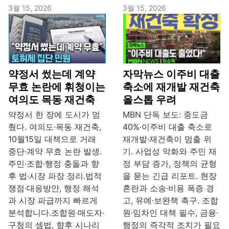
3월 15, 2026
3월 15, 2026
약정서 썼는데 계약
자막뉴스 이주비 대출
무효 논란에 휘청이는
축소에 재개발 재건축
여의도 목동 재건축
올스톱 우려
약정서 한 장에 도시가 멈
MBN 단독 보도: 중도금
췄다. 여의도·목동 재건축,
40%·이주비 대출 축소로
10월15일 대책으로 거래
재개발·재건축이 멈출 위
중단·계약 무효 논란 발생.
기. 사업성 악화와 주민 재
주민·조합·행정 충돌과 향
정 부담 증가, 정책의 균형
후 법·시장 파장 정리.법적
을 묻는 긴급 리포트. 현장
쟁점·대응방안, 행정 해석
혼란과 소송·비용 폭증 경
과 시장 파급까지 빠르게
고, 유예·보완책 촉구. 조합
분석합니다.조합원·매도자·
원·임차인 대책 필수, 금융·
구청의 셈법, 향후 시나리
행정의 즉각적 조치가 필요