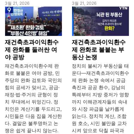
3월 21, 2026
3월 21, 2026
재건축초과이익환수
재건축초과이익환수
제 완화를 둘러싼 여
제 완화로 불붙는 부
야 공방
동산 논쟁
재건축초과이익환수제 완
정치의 불씨가 부동산을 태
화로 불붙은 여야 공방, 민
운다—재건축초과이익환수
주당의 완화 검토와 국민의
제 완화 논쟁 속에서 공급
힘의 공세가 맞서고, 공급·
촉진과 공공 환수, 강남의
재정·법·주거의 균형이 정
특례부터 지방 중저가 영향
치 무대에서 뒤엉긴다. 정
까지 이해관계자들의 속내
치인은 계산기를 두드리고,
와 시장 파급을 날카롭게
시민들은 다음 집을 계산한
읽는다. 정치적 계산, 조합
다. 결말은 불투명하고 논
원 호소, 시민 불만을 교차
쟁은 쉽게 끝나지 않는다.
시켜 앞으로 닥칠 파국과