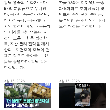
강남 영끌의 신화가 은마
환급 약속은 미끼였나—송
97억 분담금으로 무너진
파 B아파트 조합원들이 맞
다. 공사비 폭등과 인력난,
닥뜨린 수억 원의 분담금,
친환경 규제, 금융 레버리
불투명한 공사비 인상과 제
지의 함정이 개인과 공동체
도적 허점을 추적합니다.
의 미래를 갉아먹는다. 사
건의 교훈과 향후 점검항
목, 자산 관리 전략을 제시
한다—재건축의 축복이 언
제든 짐으로 돌아올 수 있
음을 증명한다. 칼날 같은
현실입니다.
3월 16, 2026
3월 15, 2026