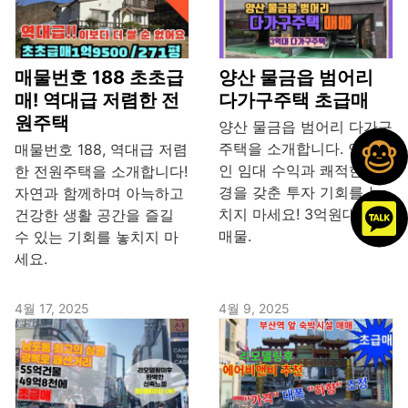
매물번호 188 초초급
양산 물금읍 범어리
매! 역대급 저렴한 전
다가구주택 초급매
원주택
양산 물금읍 범어리 다가구
주택을 소개합니다. 안정적
매물번호 188, 역대급 저렴
인 임대 수익과 쾌적한 환
한 전원주택을 소개합니다!
경을 갖춘 투자 기회를 놓
자연과 함께하며 아늑하고
치지 마세요! 3억원대 초급
건강한 생활 공간을 즐길
매물.
수 있는 기회를 놓치지 마
세요.
4월 17, 2025
4월 9, 2025