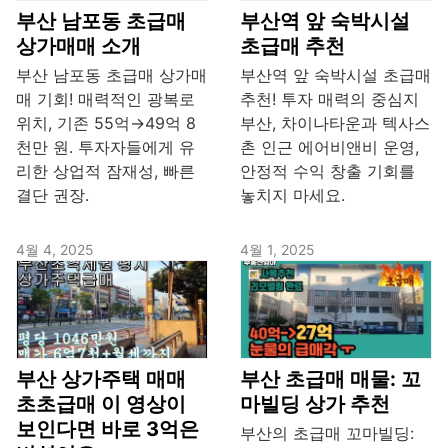
부산 남포동 초급매
부산역 앞 숙박시설
상가매매 소개
초급매 추천
부산 남포동 초급매 상가매
부산역 앞 숙박시설 초급매
매 기회! 매력적인 광복로
추천! 투자 매력의 중심지
위치, 기존 55억→49억 8
부산, 차이나타운과 텍사스
천만 원. 투자자들에게 유
촌 인근 에어비앤비 운영,
리한 상업적 잠재성, 빠른
안정적 수익 창출 기회를
결단 권장.
놓치지 마세요.
4월 4, 2025
4월 1, 2025
부산 상가주택 매매
부산 초급매 매물: 꼬
초초급매 이 영상이
마빌딩 상가 추천
보인다면 바로 3억은
부산의 초급매 꼬마빌딩: