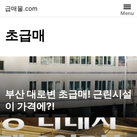
급매물.com
Menu
초급매
부산 대로변 초급매! 근린시설
이 가격에?!