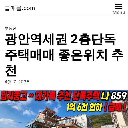
급매물.com
Menu
부동산
광안역세권 2층단독
주택매매 좋은위치 추
천
4월 7, 2025