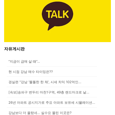
자유게시판
"지금이 급매 살 때"…
현 시점 강남 매수 타이밍은??
경실련 "강남 '똘똘한 한 채', 시세 차익 102억인...
[속보]송파구 변두리 마천1구역, 49층 랜드마크로 날...
26년 아파트 공시지가로 주요 아파트 보유세 시뮬레이션...
강남보다 더 올랐네… 실수요 몰린 이곳은?