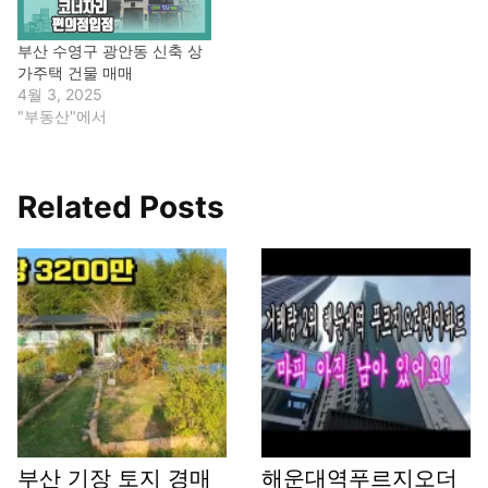
부산 수영구 광안동 신축 상
가주택 건물 매매
4월 3, 2025
"부동산"에서
Related Posts
부산 기장 토지 경매
해운대역푸르지오더