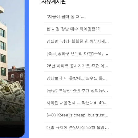
자유게시판
"지금이 급매 살 때"…
현 시점 강남 매수 타이밍은??
경실련 "강남 '똘똘한 한 채', 시세 차익 102억인...
[속보]송파구 변두리 마천1구역, 49층 랜드마크로 날...
26년 아파트 공시지가로 주요 아파트 보유세 시뮬레이션...
강남보다 더 올랐네… 실수요 몰린 이곳은?
(공유) 부동산 관련 추가 정책(규제) 발표 예상됩니다...
사라진 서울전세 … 작년대비 40% '뚝'
(부X) Korea is cheap, but trust...
대출 규제에 분양시장 '소형 쏠림'…20평 이하 경쟁률...