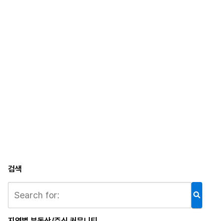
양산 힐
르지오
양산자이
자이앤위
미티드
스테이트
써밋
파크팰리
브
남천
포레스티
체
지
서면 써
창원 메
덕천 포
밋
가시티
레나 3차
검색
지역별 부동산/주식 커뮤니티