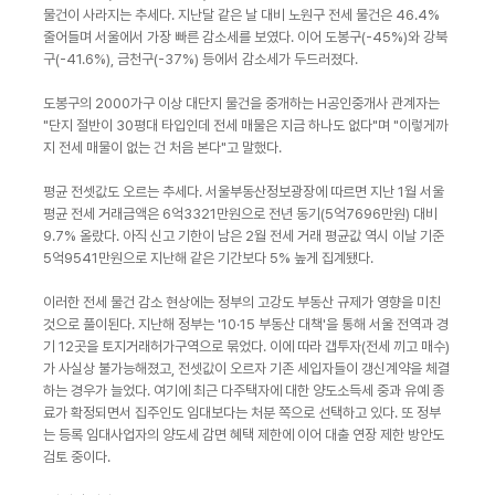
물건이 사라지는 추세다. 지난달 같은 날 대비 노원구 전세 물건은 46.4%
줄어들며 서울에서 가장 빠른 감소세를 보였다. 이어 도봉구(-45%)와 강북
구(-41.6%), 금천구(-37%) 등에서 감소세가 두드러졌다.
도봉구의 2000가구 이상 대단지 물건을 중개하는 H공인중개사 관계자는
"단지 절반이 30평대 타입인데 전세 매물은 지금 하나도 없다"며 "이렇게까
지 전세 매물이 없는 건 처음 본다"고 말했다.
평균 전셋값도 오르는 추세다. 서울부동산정보광장에 따르면 지난 1월 서울
평균 전세 거래금액은 6억3321만원으로 전년 동기(5억7696만원) 대비
9.7% 올랐다. 아직 신고 기한이 남은 2월 전세 거래 평균값 역시 이날 기준
5억9541만원으로 지난해 같은 기간보다 5% 높게 집계됐다.
이러한 전세 물건 감소 현상에는 정부의 고강도 부동산 규제가 영향을 미친
것으로 풀이된다. 지난해 정부는 '10·15 부동산 대책'을 통해 서울 전역과 경
기 12곳을 토지거래허가구역으로 묶었다. 이에 따라 갭투자(전세 끼고 매수)
가 사실상 불가능해졌고, 전셋값이 오르자 기존 세입자들이 갱신계약을 체결
하는 경우가 늘었다. 여기에 최근 다주택자에 대한 양도소득세 중과 유예 종
료가 확정되면서 집주인도 임대보다는 처분 쪽으로 선택하고 있다. 또 정부
는 등록 임대사업자의 양도세 감면 혜택 제한에 이어 대출 연장 제한 방안도
검토 중이다.