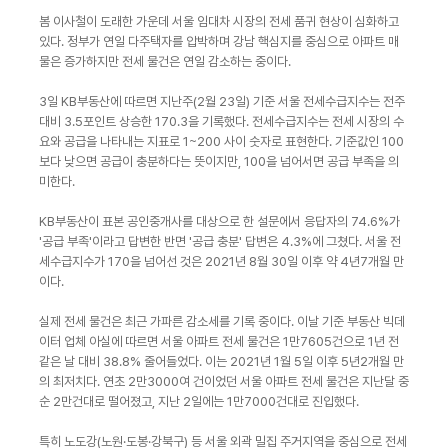
봄 이사철이 도래한 가운데 서울 임대차 시장의 전세 품귀 현상이 심화하고
있다. 정부가 연일 다주택자를 압박하며 강남 핵심지를 중심으로 아파트 매
물은 증가하지만 전세 물건은 연일 감소하는 중이다.
3일 KB부동산에 따르면 지난주(2월 23일) 기준 서울 전세수급지수는 전주
대비 3.5포인트 상승한 170.3을 기록했다. 전세수급지수는 전세 시장의 수
요와 공급을 나타내는 지표로 1~200 사이 숫자로 표현한다. 기준값인 100
보다 낮으면 공급이 충분하다는 뜻이지만, 100을 넘어서면 공급 부족을 의
미한다.
KB부동산이 표본 공인중개사를 대상으로 한 설문에서 응답자의 74.6%가
'공급 부족'이라고 답변한 반면 '공급 충분' 답변은 4.3%에 그쳤다. 서울 전
세수급지수가 170을 넘어선 것은 2021년 8월 30일 이후 약 4년7개월 만
이다.
실제 전세 물건은 최근 가파른 감소세를 기록 중이다. 이날 기준 부동산 빅데
이터 업체 아실에 따르면 서울 아파트 전세 물건은 1만7605건으로 1년 전
같은 날 대비 38.8% 줄어들었다. 이는 2021년 1월 5일 이후 5년2개월 만
의 최저치다. 연초 2만3000여 건이었던 서울 아파트 전세 물건은 지난달 중
순 2만건대로 떨어졌고, 지난 2일에는 1만7000건대로 진입했다.
특히 노도강(노원·도봉·강북구) 등 서울 외곽 밀집 주거지역을 중심으로 전세