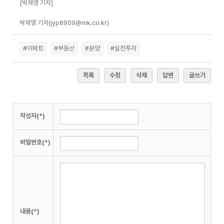
[박재영 기자]
박재영 기자(jyp8909@mk.co.kr)
#아파트
#부동산
#분양
#실전투자
목록
수정
삭제
답변
글쓰기
작성자(*)
비밀번호(*)
내용(*)