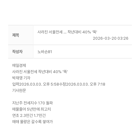
사라진 서울전세 … 작년대비 40% '뚝'
제목
2026-03-20 03:26
작성자
노바손81
매일경제
사라진 서울전세 작년대비 40% '뚝'
박재영 기자
입력2026.03.03. 오후 5:58수정2026.03.03. 오후 7:18
기사원문
지난주 전세지수 170 돌파
매물줄어 5년만에 최고치
연초 2.3만건 1.7만건
매매 물량은 갈수록 쌓여가