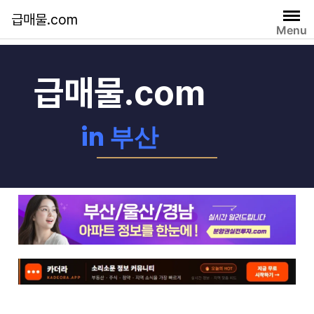
급매물.com
Menu
자유게시판
급매물.com
in 부산