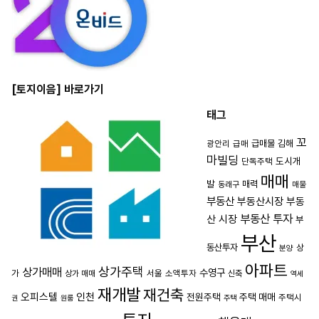
[토지이음] 바로가기
태그
꼬
급매물
김해
광안리
급매
마빌딩
도시개
단독주택
매매
발
매력
동래구
매물
부동산
부동산시장
부동
부동산 투자
산 시장
부
부산
동산투자
상
분양
아파트
상가주택
상가매매
수영구
가
서울
소액투자
상가 매매
신축
역세
재개발
재건축
오피스텔
인천
전원주택
주택 매매
주택시
권
원룸
주택