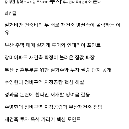
투자
해운대
장
창원
청약
초역세권
토지매매
투자전략
투자 전략
최신글
철거비만 건축비의 두 배로 재건축 영끌족이 몰락하는 이
유
부산 주택 매매 실거래 투어와 인테리어 포인트
장미아파트 재건축 확정이 불러온 집값 파장
부산 신혼부부를 위한 실거주와 투자 필승 단지 공개
수영현대 정비구역 지정공람 핵심 해설
성과금 논란에 휩싸인 재개발 잉여금 갈등
수영현대 정비구역 지정공람과 부산재건축 전망
재건축 투자 옥석 가리기 핵심 포인트