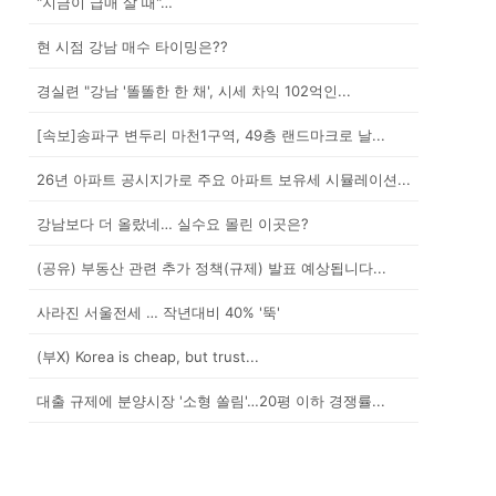
"지금이 급매 살 때"…
현 시점 강남 매수 타이밍은??
경실련 "강남 '똘똘한 한 채', 시세 차익 102억인...
[속보]송파구 변두리 마천1구역, 49층 랜드마크로 날...
26년 아파트 공시지가로 주요 아파트 보유세 시뮬레이션...
강남보다 더 올랐네… 실수요 몰린 이곳은?
(공유) 부동산 관련 추가 정책(규제) 발표 예상됩니다...
사라진 서울전세 … 작년대비 40% '뚝'
(부X) Korea is cheap, but trust...
대출 규제에 분양시장 '소형 쏠림'…20평 이하 경쟁률...