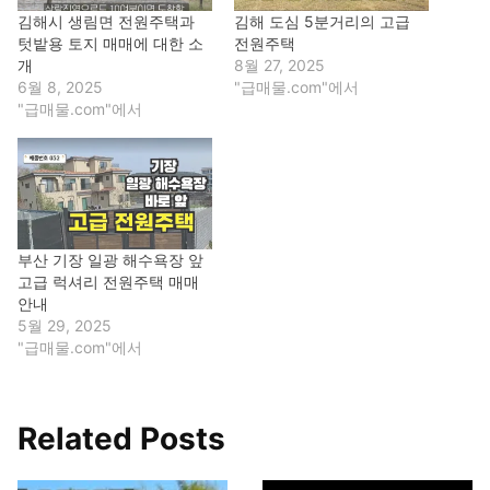
김해시 생림면 전원주택과
김해 도심 5분거리의 고급
텃밭용 토지 매매에 대한 소
전원주택
개
8월 27, 2025
6월 8, 2025
"급매물.com"에서
"급매물.com"에서
부산 기장 일광 해수욕장 앞
고급 럭셔리 전원주택 매매
안내
5월 29, 2025
"급매물.com"에서
Related Posts