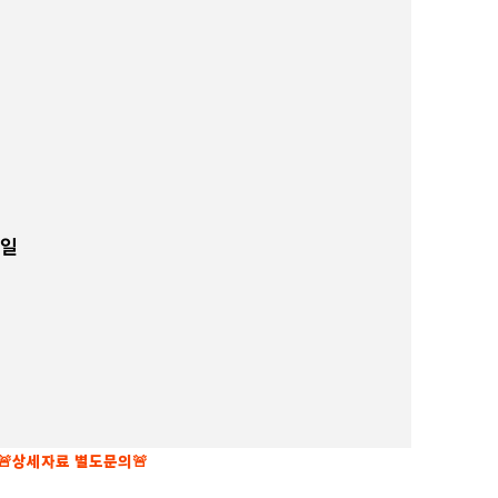
9일
🚨상세자료 별도문의🚨