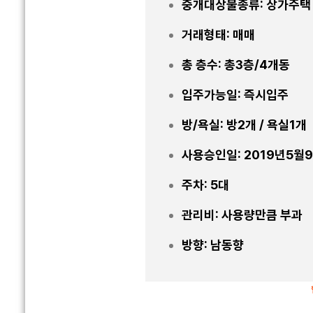
중개대상물종류: 상가주택
거래형태: 매매
총 층수: 총3층/4개동
입주가능일: 즉시입주
방/욕실: 방2개 / 욕실1개
사용승인일: 2019년5월
주차: 5대
관리비: 사용량만큼 부과
방향: 남동향