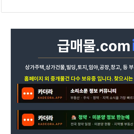
급매물.com
상가주택,상가건물,빌딩,토지,임야,공장,창고, 등 
홈페이지 외 중개물건 다수 보유중 입니다. 찾으시는