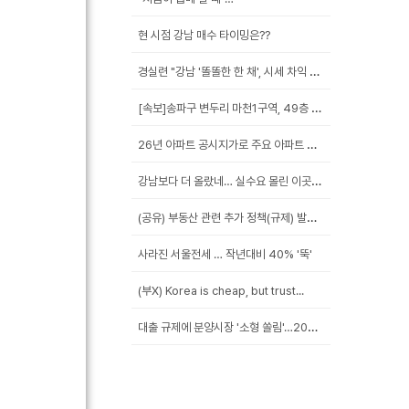
현 시점 강남 매수 타이밍은??
경실련 "강남 '똘똘한 한 채', 시세 차익 102억인...
[속보]송파구 변두리 마천1구역, 49층 랜드마크로 날...
26년 아파트 공시지가로 주요 아파트 보유세 시뮬레이션...
강남보다 더 올랐네… 실수요 몰린 이곳은?
(공유) 부동산 관련 추가 정책(규제) 발표 예상됩니다...
사라진 서울전세 … 작년대비 40% '뚝'
(부X) Korea is cheap, but trust...
대출 규제에 분양시장 '소형 쏠림'…20평 이하 경쟁률...