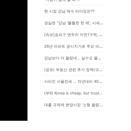
현 시점 강남 매수 타이밍은??
경실련 "강남 '똘똘한 한 채', 시세 차익 102억인...
[속보]송파구 변두리 마천1구역, 49층 랜드마크로 날...
26년 아파트 공시지가로 주요 아파트 보유세 시뮬레이션...
강남보다 더 올랐네… 실수요 몰린 이곳은?
(공유) 부동산 관련 추가 정책(규제) 발표 예상됩니다...
사라진 서울전세 … 작년대비 40% '뚝'
(부X) Korea is cheap, but trust...
대출 규제에 분양시장 '소형 쏠림'…20평 이하 경쟁률...