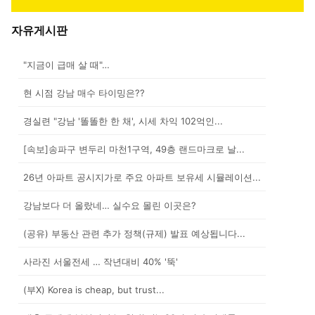
자유게시판
"지금이 급매 살 때"…
현 시점 강남 매수 타이밍은??
경실련 "강남 '똘똘한 한 채', 시세 차익 102억인...
[속보]송파구 변두리 마천1구역, 49층 랜드마크로 날...
26년 아파트 공시지가로 주요 아파트 보유세 시뮬레이션...
강남보다 더 올랐네… 실수요 몰린 이곳은?
(공유) 부동산 관련 추가 정책(규제) 발표 예상됩니다...
사라진 서울전세 … 작년대비 40% '뚝'
(부X) Korea is cheap, but trust...