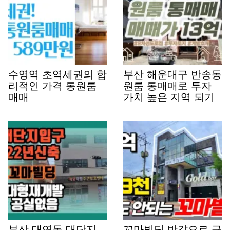
수영역 초역세권의 합
부산 해운대구 반송동
리적인 가격 통원룸
원룸 통매매로 투자
매매
가치 높은 지역 되기
부산 대연동 대단지
꼬마빌딩 반값으로 구