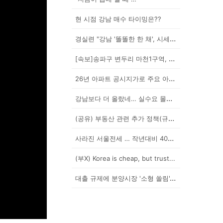
현 시점 강남 매수 타이밍은??
경실련 "강남 '똘똘한 한 채', 시세 차익 102억인...
[속보]송파구 변두리 마천1구역, 49층 랜드마크로 날...
26년 아파트 공시지가로 주요 아파트 보유세 시뮬레이션...
강남보다 더 올랐네… 실수요 몰린 이곳은?
(공유) 부동산 관련 추가 정책(규제) 발표 예상됩니다...
사라진 서울전세 … 작년대비 40% '뚝'
(부X) Korea is cheap, but trust...
대출 규제에 분양시장 '소형 쏠림'…20평 이하 경쟁률...