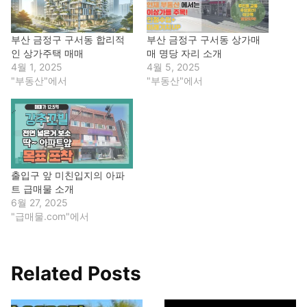
부산 금정구 구서동 합리적
부산 금정구 구서동 상가매
인 상가주택 매매
매 명당 자리 소개
4월 1, 2025
4월 5, 2025
"부동산"에서
"부동산"에서
출입구 앞 미친입지의 아파
트 급매물 소개
6월 27, 2025
"급매물.com"에서
Related Posts