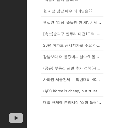
현 시점 강남 매수 타이밍은??
경실련 "강남 '똘똘한 한 채', 시세 차익 102억인...
[속보]송파구 변두리 마천1구역, 49층 랜드마크로 날...
26년 아파트 공시지가로 주요 아파트 보유세 시뮬레이션...
강남보다 더 올랐네… 실수요 몰린 이곳은?
(공유) 부동산 관련 추가 정책(규제) 발표 예상됩니다...
사라진 서울전세 … 작년대비 40% '뚝'
(부X) Korea is cheap, but trust...
대출 규제에 분양시장 '소형 쏠림'…20평 이하 경쟁률...