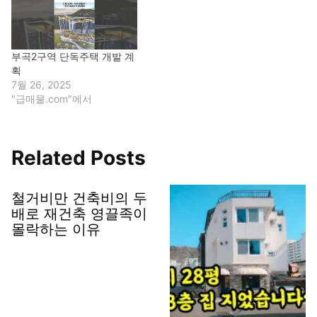
부곡2구역 단독주택 개발 계
획
7월 26, 2025
"급매물.com"에서
Related Posts
철거비만 건축비의 두
배로 재건축 영끌족이
몰락하는 이유