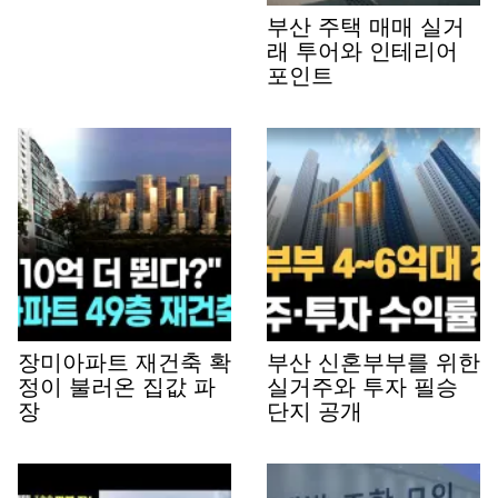
부산 주택 매매 실거
래 투어와 인테리어
포인트
장미아파트 재건축 확
부산 신혼부부를 위한
정이 불러온 집값 파
실거주와 투자 필승
장
단지 공개