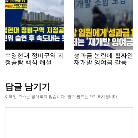
수영현대 정비구역 지
성과금 논란에 휩싸인
정공람 핵심 해설
재개발 잉여금 갈등
답글 남기기
이메일 주소는 공개되지 않습니다.
필수 필드는
*
로 표시됩니다