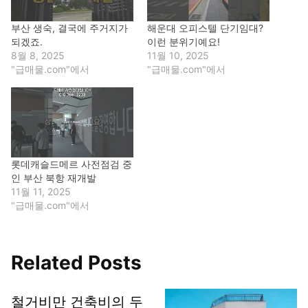
부산 생숙, 결국에 주거지가
해운대 오피스텔 단기임대?
되겠죠.
이런 분위기예요!
8월 8, 2025
11월 10, 2025
"급매물.com"에서
"급매물.com"에서
롯데캐슬드메르 사전점검 중
인 부산 북항 재개발
11월 11, 2025
"급매물.com"에서
Related Posts
철거비만 건축비의 두