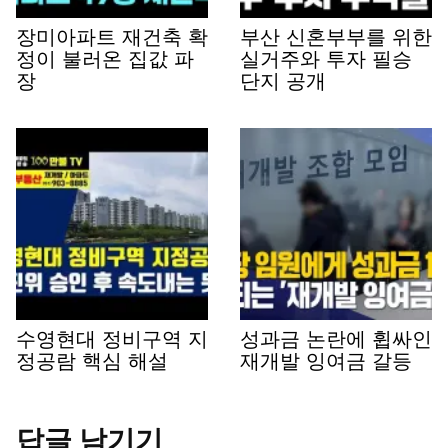
장미아파트 재건축 확
부산 신혼부부를 위한
정이 불러온 집값 파
실거주와 투자 필승
장
단지 공개
수영현대 정비구역 지
성과금 논란에 휩싸인
정공람 핵심 해설
재개발 잉여금 갈등
답글 남기기