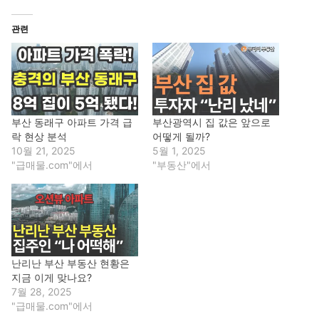
관련
부산 동래구 아파트 가격 급
부산광역시 집 값은 앞으로
락 현상 분석
어떻게 될까?
10월 21, 2025
5월 1, 2025
"급매물.com"에서
"부동산"에서
난리난 부산 부동산 현황은
지금 이게 맞나요?
7월 28, 2025
"급매물.com"에서