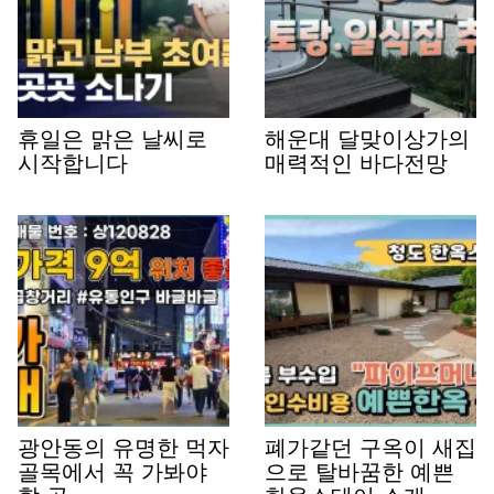
휴일은 맑은 날씨로
해운대 달맞이상가의
시작합니다
매력적인 바다전망
광안동의 유명한 먹자
폐가같던 구옥이 새집
골목에서 꼭 가봐야
으로 탈바꿈한 예쁜