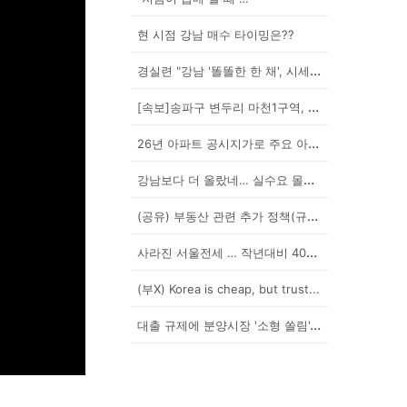
현 시점 강남 매수 타이밍은??
경실련 "강남 '똘똘한 한 채', 시세 차익 102억인...
[속보]송파구 변두리 마천1구역, 49층 랜드마크로 날...
26년 아파트 공시지가로 주요 아파트 보유세 시뮬레이션...
강남보다 더 올랐네… 실수요 몰린 이곳은?
(공유) 부동산 관련 추가 정책(규제) 발표 예상됩니다...
사라진 서울전세 … 작년대비 40% '뚝'
(부X) Korea is cheap, but trust...
대출 규제에 분양시장 '소형 쏠림'…20평 이하 경쟁률...