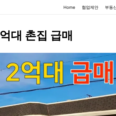
Home
협업제안
부동산
2억대 촌집 급매