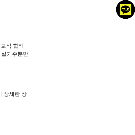
비교적 합리
은 실거주뿐만
해 상세한 상