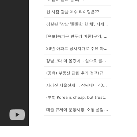
현 시점 강남 매수 타이밍은??
경실련 "강남 '똘똘한 한 채', 시세 차익 102억인...
[속보]송파구 변두리 마천1구역, 49층 랜드마크로 날...
26년 아파트 공시지가로 주요 아파트 보유세 시뮬레이션...
강남보다 더 올랐네… 실수요 몰린 이곳은?
(공유) 부동산 관련 추가 정책(규제) 발표 예상됩니다...
사라진 서울전세 … 작년대비 40% '뚝'
(부X) Korea is cheap, but trust...
대출 규제에 분양시장 '소형 쏠림'…20평 이하 경쟁률...