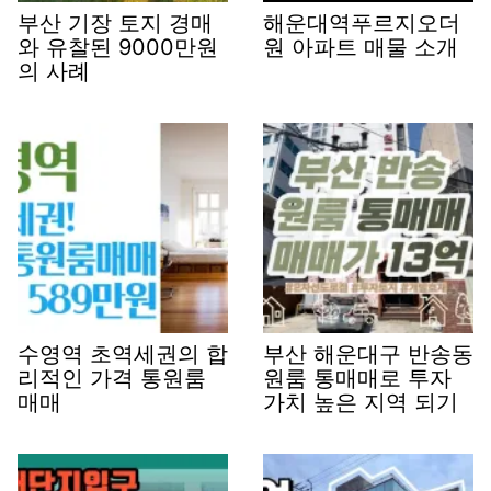
부산 기장 토지 경매
해운대역푸르지오더
와 유찰된 9000만원
원 아파트 매물 소개
의 사례
수영역 초역세권의 합
부산 해운대구 반송동
리적인 가격 통원룸
원룸 통매매로 투자
매매
가치 높은 지역 되기