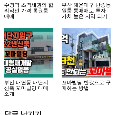
수영역 초역세권의 합
부산 해운대구 반송동
리적인 가격 통원룸
원룸 통매매로 투자
매매
가치 높은 지역 되기
부산 대연동 대단지
꼬마빌딩 반값으로 구
신축 꼬마빌딩 매매
매하는 방법
소개
답글 남기기