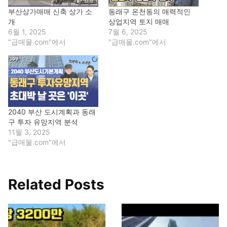
부산상가매매 신축 상가 소
동래구 온천동의 매력적인
개
상업지역 토지 매매
6월 1, 2025
7월 6, 2025
"급매물.com"에서
"급매물.com"에서
2040 부산 도시계획과 동래
구 투자 유망지역 분석
11월 3, 2025
"급매물.com"에서
Related Posts