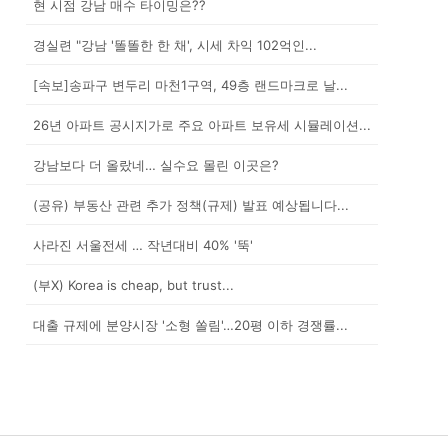
현 시점 강남 매수 타이밍은??
경실련 "강남 '똘똘한 한 채', 시세 차익 102억인...
[속보]송파구 변두리 마천1구역, 49층 랜드마크로 날...
26년 아파트 공시지가로 주요 아파트 보유세 시뮬레이션...
강남보다 더 올랐네… 실수요 몰린 이곳은?
(공유) 부동산 관련 추가 정책(규제) 발표 예상됩니다...
사라진 서울전세 … 작년대비 40% '뚝'
(부X) Korea is cheap, but trust...
대출 규제에 분양시장 '소형 쏠림'…20평 이하 경쟁률...