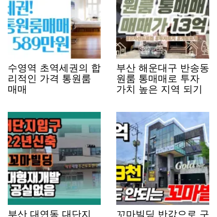
수영역 초역세권의 합
부산 해운대구 반송동
리적인 가격 통원룸
원룸 통매매로 투자
매매
가치 높은 지역 되기
부산 대연동 대단지
꼬마빌딩 반값으로 구