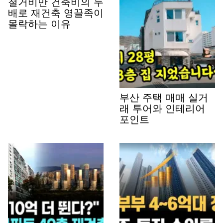
철거비만 건축비의 두
배로 재건축 영끌족이
몰락하는 이유
부산 주택 매매 실거
래 투어와 인테리어
포인트