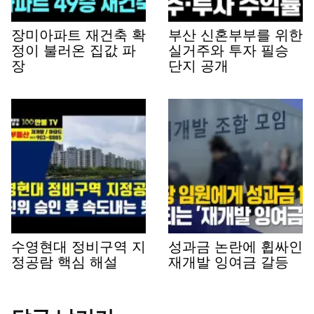
장미아파트 재건축 확
부산 신혼부부를 위한
정이 불러온 집값 파
실거주와 투자 필승
장
단지 공개
수영현대 정비구역 지
성과금 논란에 휩싸인
정공람 핵심 해설
재개발 잉여금 갈등