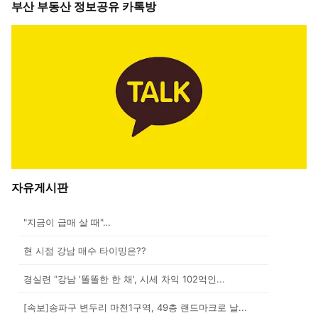
부산 부동산 정보공유 카톡방
자유게시판
"지금이 급매 살 때"…
현 시점 강남 매수 타이밍은??
경실련 "강남 '똘똘한 한 채', 시세 차익 102억인...
[속보]송파구 변두리 마천1구역, 49층 랜드마크로 날...