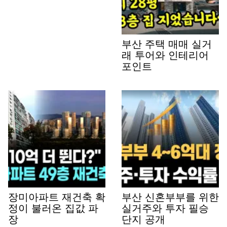
부산 주택 매매 실거
래 투어와 인테리어
포인트
장미아파트 재건축 확
부산 신혼부부를 위한
정이 불러온 집값 파
실거주와 투자 필승
장
단지 공개