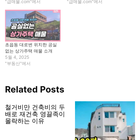
"급매물.com"에서
"급매물.com"에서
초읍동 대로변 위치한 공실
없는 상가주택 매물 소개
5월 4, 2025
"부동산"에서
Related Posts
철거비만 건축비의 두
배로 재건축 영끌족이
몰락하는 이유