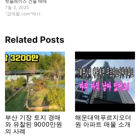
핫플레이스 건물 매매
7월 3, 2025
"급매물.com"에서
Related Posts
부산 기장 토지 경매
해운대역푸르지오더
와 유찰된 9000만원
원 아파트 매물 소개
의 사례