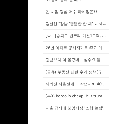
현 시점 강남 매수 타이밍은??
경실련 "강남 '똘똘한 한 채', 시세 차익 102억인...
[속보]송파구 변두리 마천1구역, 49층 랜드마크로 날...
26년 아파트 공시지가로 주요 아파트 보유세 시뮬레이션...
강남보다 더 올랐네… 실수요 몰린 이곳은?
(공유) 부동산 관련 추가 정책(규제) 발표 예상됩니다...
사라진 서울전세 … 작년대비 40% '뚝'
(부X) Korea is cheap, but trust...
대출 규제에 분양시장 '소형 쏠림'…20평 이하 경쟁률...