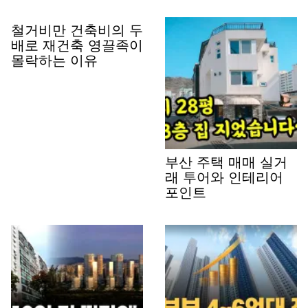
철거비만 건축비의 두
배로 재건축 영끌족이
몰락하는 이유
부산 주택 매매 실거
래 투어와 인테리어
포인트