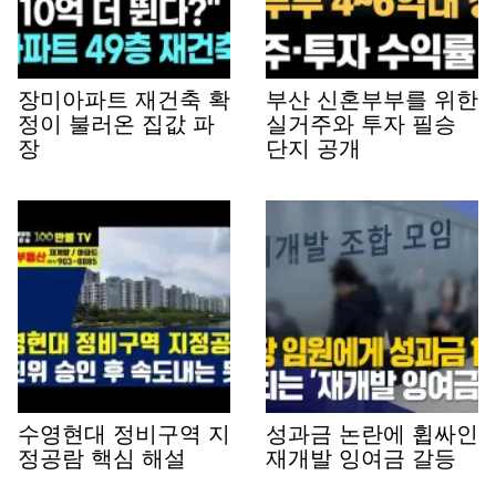
장미아파트 재건축 확
부산 신혼부부를 위한
정이 불러온 집값 파
실거주와 투자 필승
장
단지 공개
수영현대 정비구역 지
성과금 논란에 휩싸인
정공람 핵심 해설
재개발 잉여금 갈등