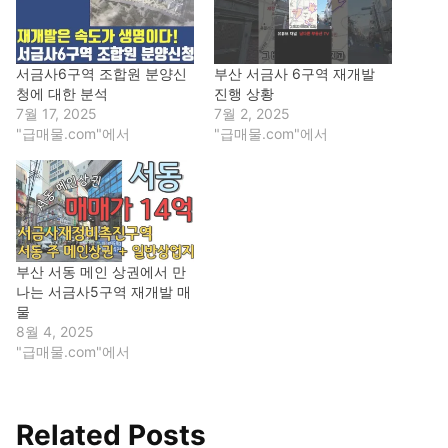
서금사6구역 조합원 분양신
부산 서금사 6구역 재개발
청에 대한 분석
진행 상황
7월 17, 2025
7월 2, 2025
"급매물.com"에서
"급매물.com"에서
부산 서동 메인 상권에서 만
나는 서금사5구역 재개발 매
물
8월 4, 2025
"급매물.com"에서
Related Posts