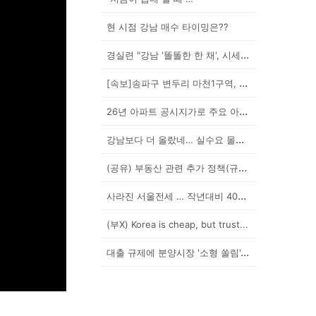
현 시점 강남 매수 타이밍은??
경실련 "강남 '똘똘한 한 채', 시세 차익 102억인...
[속보]송파구 변두리 마천1구역, 49층 랜드마크로 날...
26년 아파트 공시지가로 주요 아파트 보유세 시뮬레이션...
강남보다 더 올랐네… 실수요 몰린 이곳은?
(공유) 부동산 관련 추가 정책(규제) 발표 예상됩니다...
사라진 서울전세 … 작년대비 40% '뚝'
(부X) Korea is cheap, but trust...
대출 규제에 분양시장 '소형 쏠림'…20평 이하 경쟁률...