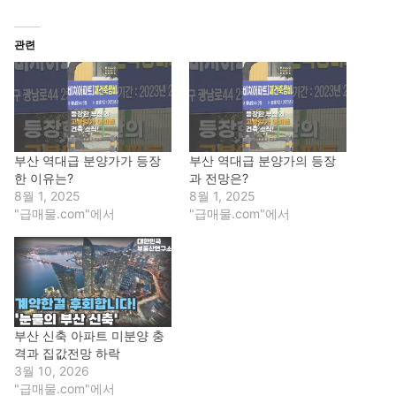
관련
부산 역대급 분양가가 등장
부산 역대급 분양가의 등장
한 이유는?
과 전망은?
8월 1, 2025
8월 1, 2025
"급매물.com"에서
"급매물.com"에서
부산 신축 아파트 미분양 충
격과 집값전망 하락
3월 10, 2026
"급매물.com"에서