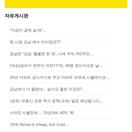
자유게시판
"지금이 급매 살 때"…
현 시점 강남 매수 타이밍은??
경실련 "강남 '똘똘한 한 채', 시세 차익 102억인...
[속보]송파구 변두리 마천1구역, 49층 랜드마크로 날...
26년 아파트 공시지가로 주요 아파트 보유세 시뮬레이션...
강남보다 더 올랐네… 실수요 몰린 이곳은?
(공유) 부동산 관련 추가 정책(규제) 발표 예상됩니다...
사라진 서울전세 … 작년대비 40% '뚝'
(부X) Korea is cheap, but trust...