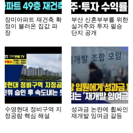
장미아파트 재건축 확
부산 신혼부부를 위한
정이 불러온 집값 파
실거주와 투자 필승
장
단지 공개
수영현대 정비구역 지
성과금 논란에 휩싸인
정공람 핵심 해설
재개발 잉여금 갈등