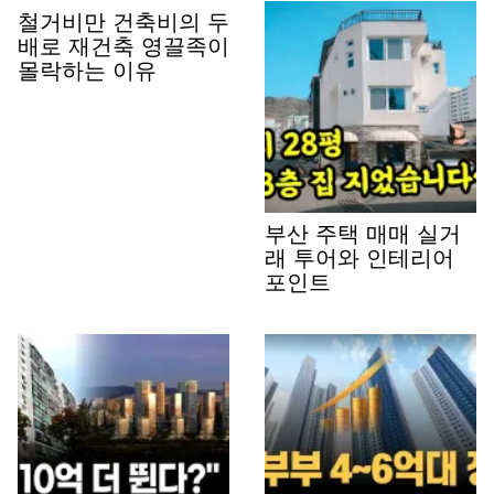
철거비만 건축비의 두
배로 재건축 영끌족이
몰락하는 이유
부산 주택 매매 실거
래 투어와 인테리어
포인트