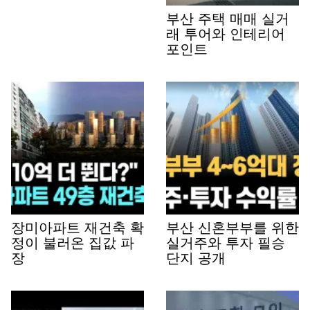
부산 주택 매매 실거
래 투어와 인테리어
포인트
장미아파트 재건축 확
부산 신혼부부를 위한
정이 불러온 집값 파
실거주와 투자 필승
장
단지 공개