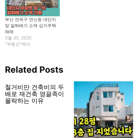
부산 연제구 연산동 대단지
앞 알짜배기 소액 상가주택
매매
3월 30, 2025
"부동산"에서
Related Posts
철거비만 건축비의 두
배로 재건축 영끌족이
몰락하는 이유