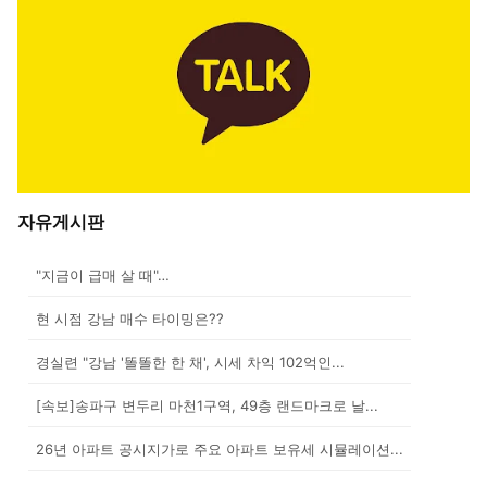
자유게시판
"지금이 급매 살 때"…
현 시점 강남 매수 타이밍은??
경실련 "강남 '똘똘한 한 채', 시세 차익 102억인...
[속보]송파구 변두리 마천1구역, 49층 랜드마크로 날...
26년 아파트 공시지가로 주요 아파트 보유세 시뮬레이션...